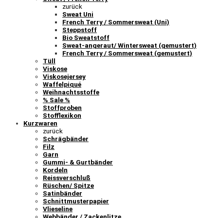
zurück
Sweat Uni
French Terry / Sommersweat (Uni)
Steppstoff
Bio Sweatstoff
Sweat-angeraut/ Wintersweat (gemustert)
French Terry / Sommersweat (gemustert)
Tüll
Viskose
Viskosejersey
Waffelpiqué
Weihnachtsstoffe
% Sale %
Stoffproben
Stofflexikon
Kurzwaren
zurück
Schrägbänder
Filz
Garn
Gummi- & Gurtbänder
Kordeln
Reissverschluß
Rüschen/ Spitze
Satinbänder
Schnittmusterpapier
Vlieseline
Webbänder / Zackenlitze