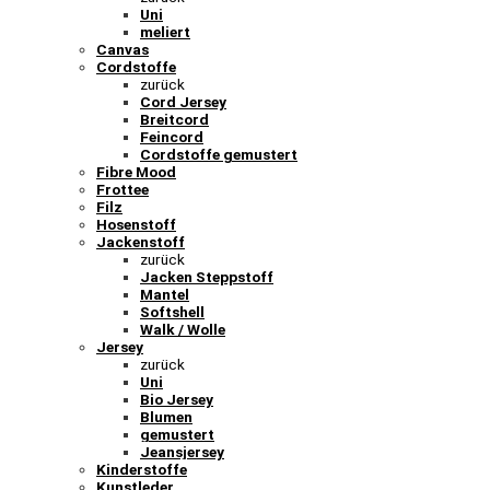
Uni
meliert
Canvas
Cordstoffe
zurück
Cord Jersey
Breitcord
Feincord
Cordstoffe gemustert
Fibre Mood
Frottee
Filz
Hosenstoff
Jackenstoff
zurück
Jacken Steppstoff
Mantel
Softshell
Walk / Wolle
Jersey
zurück
Uni
Bio Jersey
Blumen
gemustert
Jeansjersey
Kinderstoffe
Kunstleder