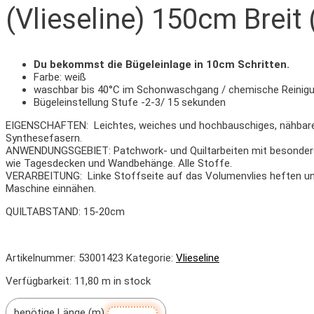
(Vlieseline) 150cm Breit 
Du bekommst die Bügeleinlage in 10cm Schritten.
Farbe: weiß
waschbar bis 40°C im Schonwaschgang / chemische Reinig
Bügeleinstellung Stufe -2-3/ 15 sekunden
EIGENSCHAFTEN: Leichtes, weiches und hochbauschiges, nähbare
Synthesefasern.
ANWENDUNGSGEBIET: Patchwork- und Quiltarbeiten mit besonders
wie Tagesdecken und Wandbehänge. Alle Stoffe.
VERARBEITUNG: Linke Stoffseite auf das Volumenvlies heften un
Maschine einnähen.
QUILTABSTAND: 15-20cm
Artikelnummer:
53001423
Kategorie:
Vlieseline
Verfügbarkeit:
11,80 m in stock
benötige Länge (m)