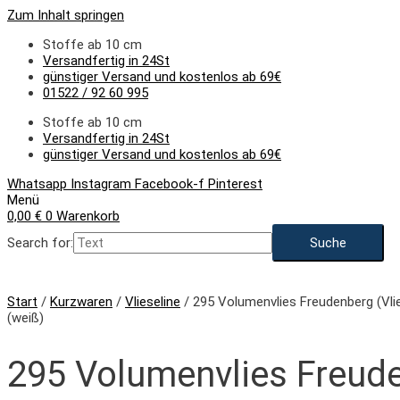
Zum Inhalt springen
Stoffe ab 10 cm
Versandfertig in 24St
günstiger Versand und kostenlos ab 69€
01522 / 92 60 995
Stoffe ab 10 cm
Versandfertig in 24St
günstiger Versand und kostenlos ab 69€
Whatsapp
Instagram
Facebook-f
Pinterest
Menü
0,00
€
0
Warenkorb
Search for:
Start
/
Kurzwaren
/
Vlieseline
/ 295 Volumenvlies Freudenberg (Vli
(weiß)
295 Volumenvlies Freud