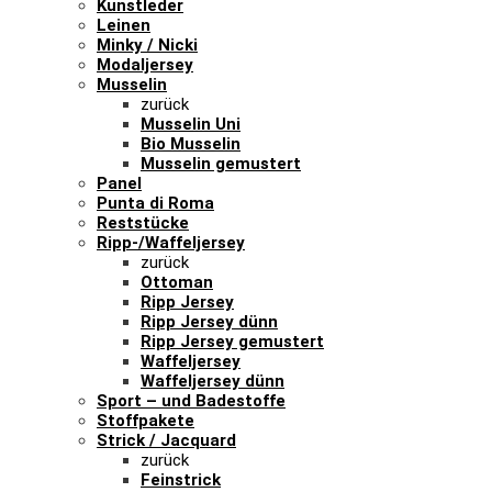
Kunstleder
Leinen
Minky / Nicki
Modaljersey
Musselin
zurück
Musselin Uni
Bio Musselin
Musselin gemustert
Panel
Punta di Roma
Reststücke
Ripp-/Waffeljersey
zurück
Ottoman
Ripp Jersey
Ripp Jersey dünn
Ripp Jersey gemustert
Waffeljersey
Waffeljersey dünn
Sport – und Badestoffe
Stoffpakete
Strick / Jacquard
zurück
Feinstrick