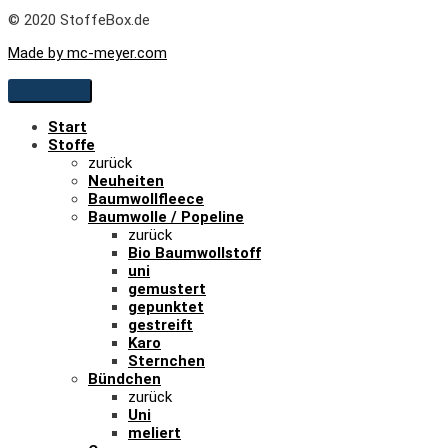
© 2020 StoffeBox.de
Made by mc-meyer.com
Start
Stoffe
zurück
Neuheiten
Baumwollfleece
Baumwolle / Popeline
zurück
Bio Baumwollstoff
uni
gemustert
gepunktet
gestreift
Karo
Sternchen
Bündchen
zurück
Uni
meliert