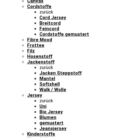
Canvas
Cordstoffe
zurück
Cord Jersey
Breitcord
Feincord
Cordstoffe gemustert
Fibre Mood
Frottee
Filz
Hosenstoff
Jackenstoff
zurück
Jacken Steppstoff
Mantel
Softshell
Walk / Wolle
Jersey
zurück
Uni
Bio Jersey
Blumen
gemustert
Jeansjersey
Kinderstoffe