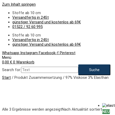
Zum Inhalt springen
Stoffe ab 10 cm
Versandfertig in 24St
günstiger Versand und kostenlos ab 69€
01522 / 92 60 995
Stoffe ab 10 cm
Versandfertig in 24St
günstiger Versand und kostenlos ab 69€
Whatsapp
Instagram
Facebook-f
Pinterest
Menü
0,00
€
0
Warenkorb
Search for:
Start
/ Produkt Zusammensetzung / 97% Viskose 3% Elasthan
Alle 3 Ergebnisse werden angezeigt
Nach Aktualität sortiert
NEU