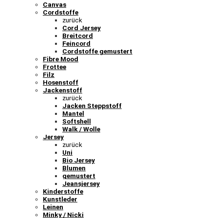
Canvas
Cordstoffe
zurück
Cord Jersey
Breitcord
Feincord
Cordstoffe gemustert
Fibre Mood
Frottee
Filz
Hosenstoff
Jackenstoff
zurück
Jacken Steppstoff
Mantel
Softshell
Walk / Wolle
Jersey
zurück
Uni
Bio Jersey
Blumen
gemustert
Jeansjersey
Kinderstoffe
Kunstleder
Leinen
Minky / Nicki