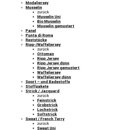
Modaljersey
Musselin
zurück
Musselin Uni
Bio Musselin
Musselin gemustert
Panel
Punta di Roma
Reststücke
Ripp-/Waffeljersey
zurück
Ottoman
Ripp Jersey
Ripp Jersey dünn
Ripp Jersey gemustert
Waffeljersey
Waffeljersey dünn
Sport – und Badestoffe
Stoffpakete
Strick / Jacquard
zurück
Feinstrick
Grobstrick
Lochstrick
Softstrick
Sweat / French Terry
zurück
Sweat Uni