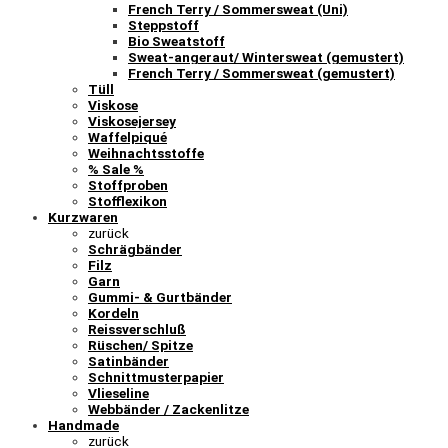
French Terry / Sommersweat (Uni)
Steppstoff
Bio Sweatstoff
Sweat-angeraut/ Wintersweat (gemustert)
French Terry / Sommersweat (gemustert)
Tüll
Viskose
Viskosejersey
Waffelpiqué
Weihnachtsstoffe
% Sale %
Stoffproben
Stofflexikon
Kurzwaren
zurück
Schrägbänder
Filz
Garn
Gummi- & Gurtbänder
Kordeln
Reissverschluß
Rüschen/ Spitze
Satinbänder
Schnittmusterpapier
Vlieseline
Webbänder / Zackenlitze
Handmade
zurück