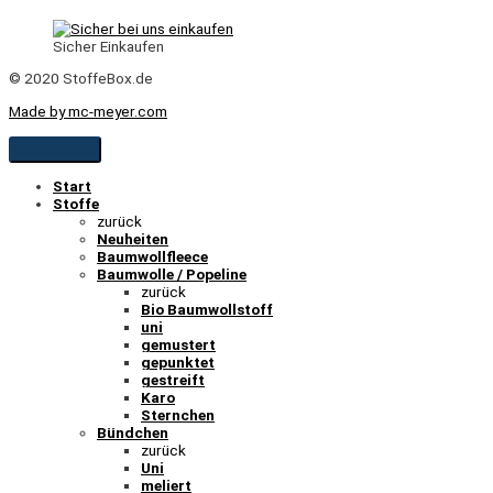
Sicher Einkaufen
© 2020 StoffeBox.de
Made by mc-meyer.com
Start
Stoffe
zurück
Neuheiten
Baumwollfleece
Baumwolle / Popeline
zurück
Bio Baumwollstoff
uni
gemustert
gepunktet
gestreift
Karo
Sternchen
Bündchen
zurück
Uni
meliert