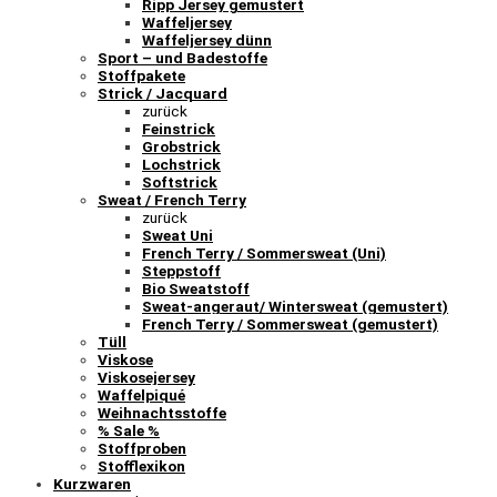
Ripp Jersey gemustert
Waffeljersey
Waffeljersey dünn
Sport – und Badestoffe
Stoffpakete
Strick / Jacquard
zurück
Feinstrick
Grobstrick
Lochstrick
Softstrick
Sweat / French Terry
zurück
Sweat Uni
French Terry / Sommersweat (Uni)
Steppstoff
Bio Sweatstoff
Sweat-angeraut/ Wintersweat (gemustert)
French Terry / Sommersweat (gemustert)
Tüll
Viskose
Viskosejersey
Waffelpiqué
Weihnachtsstoffe
% Sale %
Stoffproben
Stofflexikon
Kurzwaren