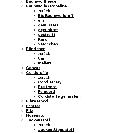
Baumwollfleece
Baumwolle / Popeline
zurück
Bio Baumwollstoff
uni
gemustert
gepunktet
gestreift
Karo
Sternchen
Bündchen
zurück
Uni
meliert
Canvas
Cordstoffe
zurück
Cord Jersey
Breitcord
Feincord
Cordstoffe gemustert
Fibre Mood
Frottee
Filz
Hosenstoff
Jackenstoff
zurück
Jacken Steppstoff