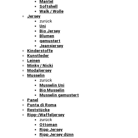
Mantel
Softshell
Walk / Wolle
Jersey
zurück
Uni
Bio Jersey
Blumen
gemustert
Jeansjersey
Kinderstoffe
Kunstleder
Leinen
Minky / Nicki
Modaljersey
Musselin
zurück
Musselin Uni
Bio Musselin
Musselin gemustert
Panel
Punta di Roma
Reststücke
Ripp-/Waffeljersey
zurück
Ottoman
Ripp Jersey
Ripp Jersey dünn