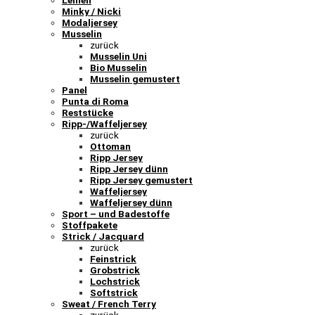
Leinen
Minky / Nicki
Modaljersey
Musselin
zurück
Musselin Uni
Bio Musselin
Musselin gemustert
Panel
Punta di Roma
Reststücke
Ripp-/Waffeljersey
zurück
Ottoman
Ripp Jersey
Ripp Jersey dünn
Ripp Jersey gemustert
Waffeljersey
Waffeljersey dünn
Sport – und Badestoffe
Stoffpakete
Strick / Jacquard
zurück
Feinstrick
Grobstrick
Lochstrick
Softstrick
Sweat / French Terry