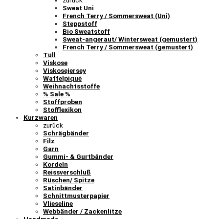
zurück
Sweat Uni
French Terry / Sommersweat (Uni)
Steppstoff
Bio Sweatstoff
Sweat-angeraut/ Wintersweat (gemustert)
French Terry / Sommersweat (gemustert)
Tüll
Viskose
Viskosejersey
Waffelpiqué
Weihnachtsstoffe
% Sale %
Stoffproben
Stofflexikon
Kurzwaren
zurück
Schrägbänder
Filz
Garn
Gummi- & Gurtbänder
Kordeln
Reissverschluß
Rüschen/ Spitze
Satinbänder
Schnittmusterpapier
Vlieseline
Webbänder / Zackenlitze