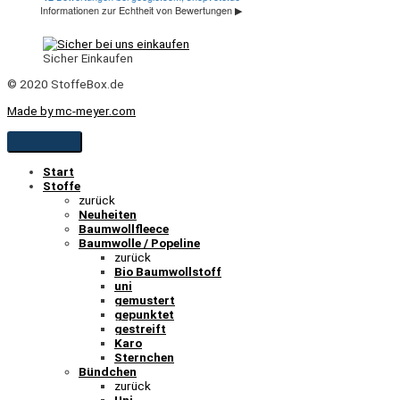
Sicher Einkaufen
© 2020 StoffeBox.de
Made by mc-meyer.com
Start
Stoffe
zurück
Neuheiten
Baumwollfleece
Baumwolle / Popeline
zurück
Bio Baumwollstoff
uni
gemustert
gepunktet
gestreift
Karo
Sternchen
Bündchen
zurück