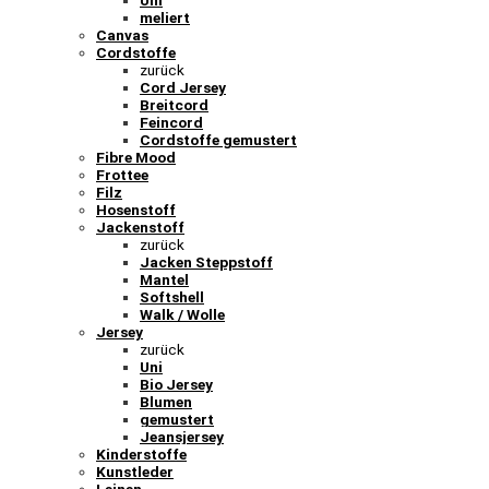
Uni
meliert
Canvas
Cordstoffe
zurück
Cord Jersey
Breitcord
Feincord
Cordstoffe gemustert
Fibre Mood
Frottee
Filz
Hosenstoff
Jackenstoff
zurück
Jacken Steppstoff
Mantel
Softshell
Walk / Wolle
Jersey
zurück
Uni
Bio Jersey
Blumen
gemustert
Jeansjersey
Kinderstoffe
Kunstleder