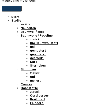
Made by mc-meyer.com
Start
Stoffe
zurück
Neuheiten
Baumwollfleece
Baumwolle / Popeline
zurück
Bio Baumwollstoff
uni
gemustert
gepunktet
gestreift
Karo
Sternchen
Bündchen
zurück
Uni
meliert
Canvas
Cordstoffe
zurück
Cord Jersey
Breitcord
Feincord