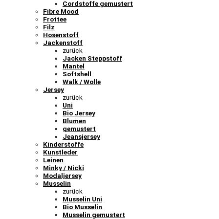
Cordstoffe gemustert
Fibre Mood
Frottee
Filz
Hosenstoff
Jackenstoff
zurück
Jacken Steppstoff
Mantel
Softshell
Walk / Wolle
Jersey
zurück
Uni
Bio Jersey
Blumen
gemustert
Jeansjersey
Kinderstoffe
Kunstleder
Leinen
Minky / Nicki
Modaljersey
Musselin
zurück
Musselin Uni
Bio Musselin
Musselin gemustert