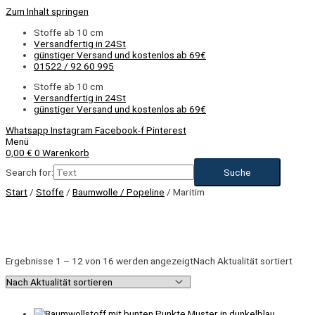
Zum Inhalt springen
Stoffe ab 10 cm
Versandfertig in 24St
günstiger Versand und kostenlos ab 69€
01522 / 92 60 995
Stoffe ab 10 cm
Versandfertig in 24St
günstiger Versand und kostenlos ab 69€
Whatsapp
Instagram
Facebook-f
Pinterest
Menü
0,00
€
0
Warenkorb
Search for:
Start
/
Stoffe
/
Baumwolle / Popeline
/ Maritim
Ergebnisse 1 – 12 von 16 werden angezeigt
Nach Aktualität sortiert