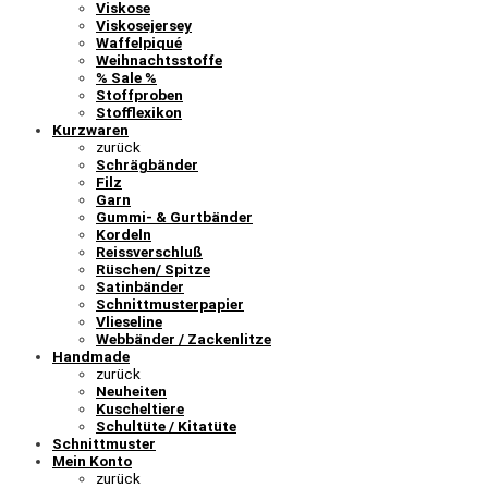
Viskose
Viskosejersey
Waffelpiqué
Weihnachtsstoffe
% Sale %
Stoffproben
Stofflexikon
Kurzwaren
zurück
Schrägbänder
Filz
Garn
Gummi- & Gurtbänder
Kordeln
Reissverschluß
Rüschen/ Spitze
Satinbänder
Schnittmusterpapier
Vlieseline
Webbänder / Zackenlitze
Handmade
zurück
Neuheiten
Kuscheltiere
Schultüte / Kitatüte
Schnittmuster
Mein Konto
zurück