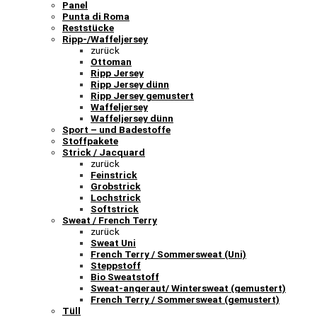
Panel
Punta di Roma
Reststücke
Ripp-/Waffeljersey
zurück
Ottoman
Ripp Jersey
Ripp Jersey dünn
Ripp Jersey gemustert
Waffeljersey
Waffeljersey dünn
Sport – und Badestoffe
Stoffpakete
Strick / Jacquard
zurück
Feinstrick
Grobstrick
Lochstrick
Softstrick
Sweat / French Terry
zurück
Sweat Uni
French Terry / Sommersweat (Uni)
Steppstoff
Bio Sweatstoff
Sweat-angeraut/ Wintersweat (gemustert)
French Terry / Sommersweat (gemustert)
Tüll