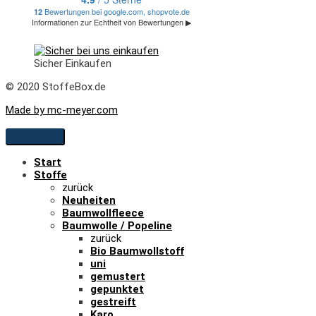
Sicher Einkaufen
© 2020 StoffeBox.de
Made by mc-meyer.com
Start
Stoffe
zurück
Neuheiten
Baumwollfleece
Baumwolle / Popeline
zurück
Bio Baumwollstoff
uni
gemustert
gepunktet
gestreift
Karo