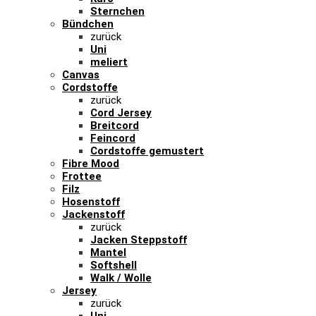
Sternchen
Bündchen
zurück
Uni
meliert
Canvas
Cordstoffe
zurück
Cord Jersey
Breitcord
Feincord
Cordstoffe gemustert
Fibre Mood
Frottee
Filz
Hosenstoff
Jackenstoff
zurück
Jacken Steppstoff
Mantel
Softshell
Walk / Wolle
Jersey
zurück