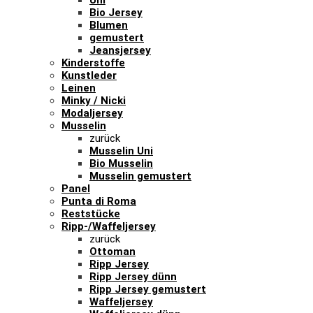
Uni
Bio Jersey
Blumen
gemustert
Jeansjersey
Kinderstoffe
Kunstleder
Leinen
Minky / Nicki
Modaljersey
Musselin
zurück
Musselin Uni
Bio Musselin
Musselin gemustert
Panel
Punta di Roma
Reststücke
Ripp-/Waffeljersey
zurück
Ottoman
Ripp Jersey
Ripp Jersey dünn
Ripp Jersey gemustert
Waffeljersey