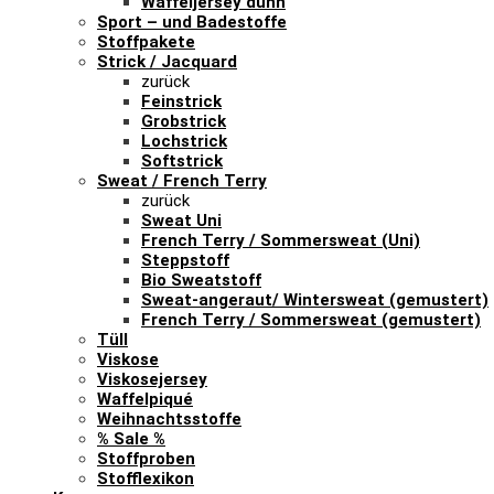
Waffeljersey dünn
Sport – und Badestoffe
Stoffpakete
Strick / Jacquard
zurück
Feinstrick
Grobstrick
Lochstrick
Softstrick
Sweat / French Terry
zurück
Sweat Uni
French Terry / Sommersweat (Uni)
Steppstoff
Bio Sweatstoff
Sweat-angeraut/ Wintersweat (gemustert)
French Terry / Sommersweat (gemustert)
Tüll
Viskose
Viskosejersey
Waffelpiqué
Weihnachtsstoffe
% Sale %
Stoffproben
Stofflexikon