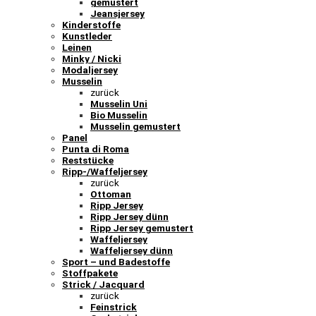
gemustert
Jeansjersey
Kinderstoffe
Kunstleder
Leinen
Minky / Nicki
Modaljersey
Musselin
zurück
Musselin Uni
Bio Musselin
Musselin gemustert
Panel
Punta di Roma
Reststücke
Ripp-/Waffeljersey
zurück
Ottoman
Ripp Jersey
Ripp Jersey dünn
Ripp Jersey gemustert
Waffeljersey
Waffeljersey dünn
Sport – und Badestoffe
Stoffpakete
Strick / Jacquard
zurück
Feinstrick