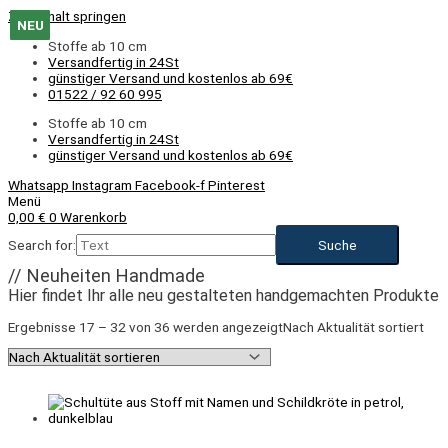
Zum Inhalt springen
NEU
NEU
NEU
NEU
NEU
NEU
NEU
NEU
NEU
NEU
NEU
NEU
NEU
NEU
NEU
NEU
Stoffe ab 10 cm
Versandfertig in 24St
günstiger Versand und kostenlos ab 69€
01522 / 92 60 995
Stoffe ab 10 cm
Versandfertig in 24St
günstiger Versand und kostenlos ab 69€
Whatsapp
Instagram
Facebook-f
Pinterest
Menü
0,00
€
0
Warenkorb
Search for:
// Neuheiten Handmade
Hier findet Ihr alle neu gestalteten handgemachten Produkte
Ergebnisse 17 – 32 von 36 werden angezeigt
Nach Aktualität sortiert