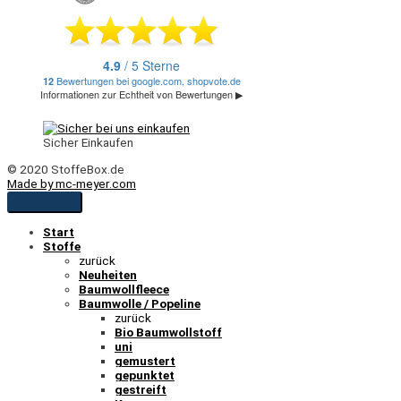
Sicher Einkaufen
© 2020 StoffeBox.de
Made by mc-meyer.com
Start
Stoffe
zurück
Neuheiten
Baumwollfleece
Baumwolle / Popeline
zurück
Bio Baumwollstoff
uni
gemustert
gepunktet
gestreift