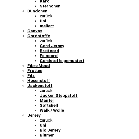
Karo
Sternchen
Bündchen
zurück
Uni
meliert
Canvas
Cordstoffe
zurück
Cord Jersey
Breitcord
Feincord
Cordstoffe gemustert
Fibre Mood
Frottee
Filz
Hosenstoff
Jackenstoff
zurück
Jacken Steppstoff
Mantel
Softshell
Walk / Wolle
Jersey
zurück
Uni
Bio Jersey
Blumen