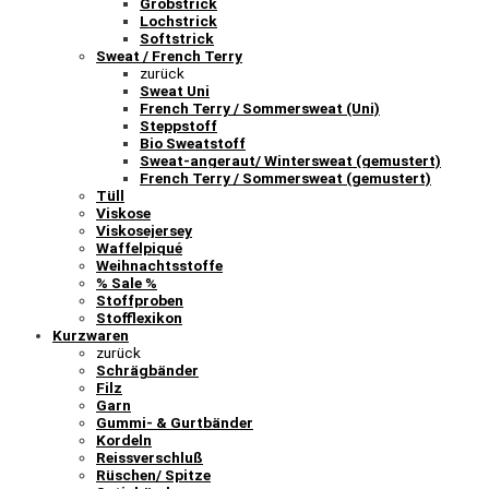
Grobstrick
Lochstrick
Softstrick
Sweat / French Terry
zurück
Sweat Uni
French Terry / Sommersweat (Uni)
Steppstoff
Bio Sweatstoff
Sweat-angeraut/ Wintersweat (gemustert)
French Terry / Sommersweat (gemustert)
Tüll
Viskose
Viskosejersey
Waffelpiqué
Weihnachtsstoffe
% Sale %
Stoffproben
Stofflexikon
Kurzwaren
zurück
Schrägbänder
Filz
Garn
Gummi- & Gurtbänder
Kordeln
Reissverschluß
Rüschen/ Spitze