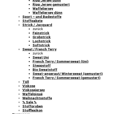
Ripp Jersey dünn
Ripp Jersey gemustert
Waffeljersey
Waffeljersey dünn
Sport – und Badestoffe
Stoffpakete
Strick / Jacquard
zurück
Feinstrick
Grobstrick
Lochstrick
Softstrick
Sweat / French Terry
zurück
Sweat Uni
French Terry / Sommersweat (Uni)
Steppstoff
Bio Sweatstoff
Sweat-angeraut/ Wintersweat (gemustert)
French Terry / Sommersweat (gemustert)
Tüll
Viskose
Viskosejersey
Waffelpiqué
Weihnachtsstoffe
% Sale %
Stoffproben
Stofflexikon