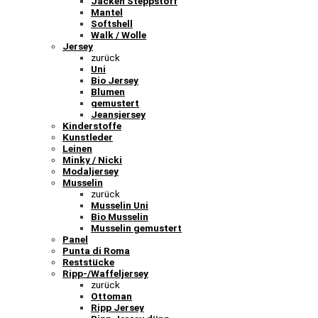
Jacken Steppstoff
Mantel
Softshell
Walk / Wolle
Jersey
zurück
Uni
Bio Jersey
Blumen
gemustert
Jeansjersey
Kinderstoffe
Kunstleder
Leinen
Minky / Nicki
Modaljersey
Musselin
zurück
Musselin Uni
Bio Musselin
Musselin gemustert
Panel
Punta di Roma
Reststücke
Ripp-/Waffeljersey
zurück
Ottoman
Ripp Jersey