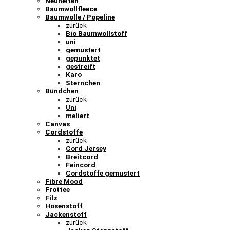
Neuheiten
Baumwollfleece
Baumwolle / Popeline
zurück
Bio Baumwollstoff
uni
gemustert
gepunktet
gestreift
Karo
Sternchen
Bündchen
zurück
Uni
meliert
Canvas
Cordstoffe
zurück
Cord Jersey
Breitcord
Feincord
Cordstoffe gemustert
Fibre Mood
Frottee
Filz
Hosenstoff
Jackenstoff
zurück