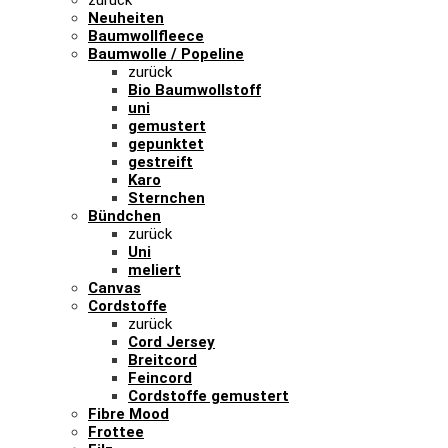
zurück
Neuheiten
Baumwollfleece
Baumwolle / Popeline
zurück
Bio Baumwollstoff
uni
gemustert
gepunktet
gestreift
Karo
Sternchen
Bündchen
zurück
Uni
meliert
Canvas
Cordstoffe
zurück
Cord Jersey
Breitcord
Feincord
Cordstoffe gemustert
Fibre Mood
Frottee