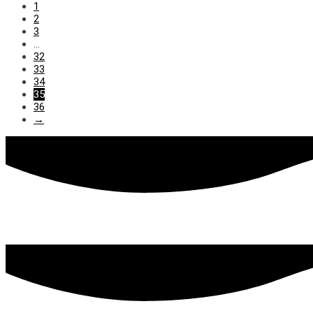
1
2
3
…
32
33
34
35
36
→