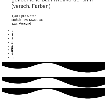
(versch. Farben)
1,40
€
pro Meter
Enthält 19% MwSt. DE
zzgl.
Versand
←
1
2
3
4
5
6
→