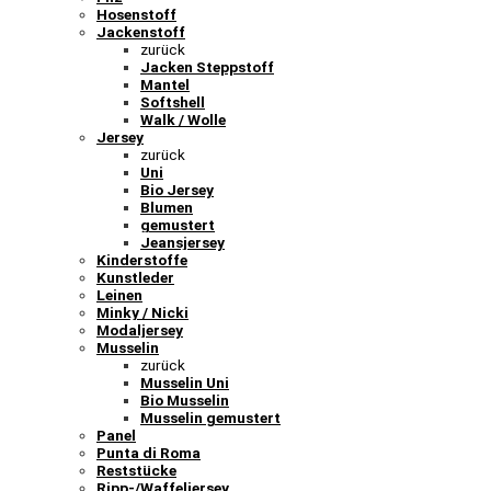
Hosenstoff
Jackenstoff
zurück
Jacken Steppstoff
Mantel
Softshell
Walk / Wolle
Jersey
zurück
Uni
Bio Jersey
Blumen
gemustert
Jeansjersey
Kinderstoffe
Kunstleder
Leinen
Minky / Nicki
Modaljersey
Musselin
zurück
Musselin Uni
Bio Musselin
Musselin gemustert
Panel
Punta di Roma
Reststücke
Ripp-/Waffeljersey