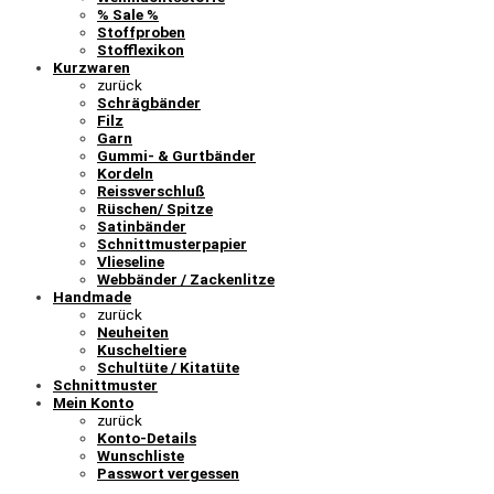
% Sale %
Stoffproben
Stofflexikon
Kurzwaren
zurück
Schrägbänder
Filz
Garn
Gummi- & Gurtbänder
Kordeln
Reissverschluß
Rüschen/ Spitze
Satinbänder
Schnittmusterpapier
Vlieseline
Webbänder / Zackenlitze
Handmade
zurück
Neuheiten
Kuscheltiere
Schultüte / Kitatüte
Schnittmuster
Mein Konto
zurück
Konto-Details
Wunschliste
Passwort vergessen