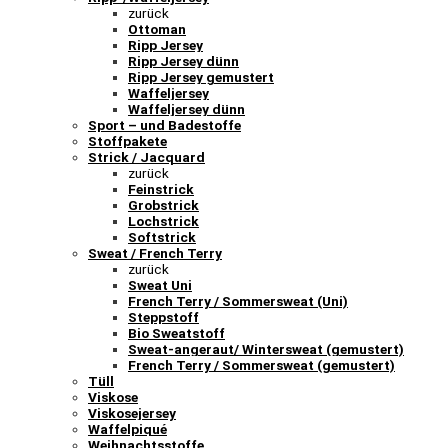
zurück
Ottoman
Ripp Jersey
Ripp Jersey dünn
Ripp Jersey gemustert
Waffeljersey
Waffeljersey dünn
Sport – und Badestoffe
Stoffpakete
Strick / Jacquard
zurück
Feinstrick
Grobstrick
Lochstrick
Softstrick
Sweat / French Terry
zurück
Sweat Uni
French Terry / Sommersweat (Uni)
Steppstoff
Bio Sweatstoff
Sweat-angeraut/ Wintersweat (gemustert)
French Terry / Sommersweat (gemustert)
Tüll
Viskose
Viskosejersey
Waffelpiqué
Weihnachtsstoffe