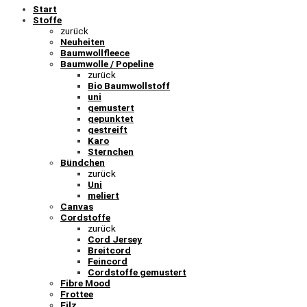
Start
Stoffe
zurück
Neuheiten
Baumwollfleece
Baumwolle / Popeline
zurück
Bio Baumwollstoff
uni
gemustert
gepunktet
gestreift
Karo
Sternchen
Bündchen
zurück
Uni
meliert
Canvas
Cordstoffe
zurück
Cord Jersey
Breitcord
Feincord
Cordstoffe gemustert
Fibre Mood
Frottee
Filz