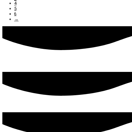
4
5
6
→