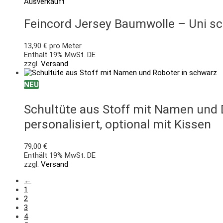
Ausverkauft
Feincord Jersey Baumwolle – Uni s
13,90
€
pro Meter
Enthält 19% MwSt. DE
zzgl.
Versand
NEU
Schultüte aus Stoff mit Namen und
personalisiert, optional mit Kissen
79,00
€
Enthält 19% MwSt. DE
zzgl.
Versand
←
1
2
3
4