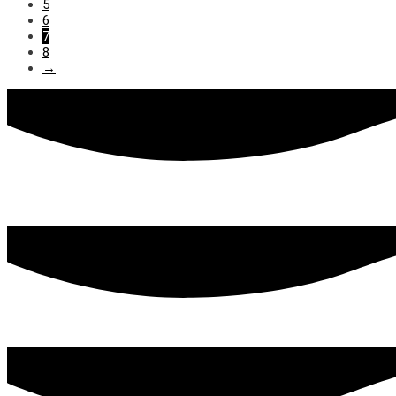
5
6
7
8
→