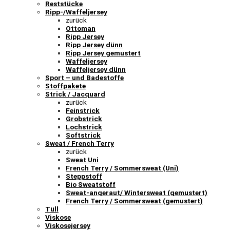
Reststücke
Ripp-/Waffeljersey
zurück
Ottoman
Ripp Jersey
Ripp Jersey dünn
Ripp Jersey gemustert
Waffeljersey
Waffeljersey dünn
Sport – und Badestoffe
Stoffpakete
Strick / Jacquard
zurück
Feinstrick
Grobstrick
Lochstrick
Softstrick
Sweat / French Terry
zurück
Sweat Uni
French Terry / Sommersweat (Uni)
Steppstoff
Bio Sweatstoff
Sweat-angeraut/ Wintersweat (gemustert)
French Terry / Sommersweat (gemustert)
Tüll
Viskose
Viskosejersey