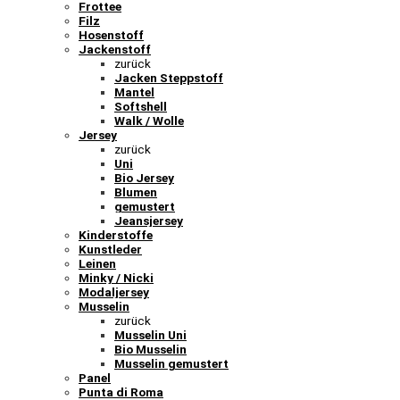
Frottee
Filz
Hosenstoff
Jackenstoff
zurück
Jacken Steppstoff
Mantel
Softshell
Walk / Wolle
Jersey
zurück
Uni
Bio Jersey
Blumen
gemustert
Jeansjersey
Kinderstoffe
Kunstleder
Leinen
Minky / Nicki
Modaljersey
Musselin
zurück
Musselin Uni
Bio Musselin
Musselin gemustert
Panel
Punta di Roma