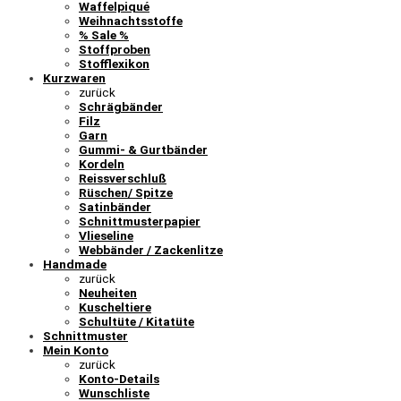
Waffelpiqué
Weihnachtsstoffe
% Sale %
Stoffproben
Stofflexikon
Kurzwaren
zurück
Schrägbänder
Filz
Garn
Gummi- & Gurtbänder
Kordeln
Reissverschluß
Rüschen/ Spitze
Satinbänder
Schnittmusterpapier
Vlieseline
Webbänder / Zackenlitze
Handmade
zurück
Neuheiten
Kuscheltiere
Schultüte / Kitatüte
Schnittmuster
Mein Konto
zurück
Konto-Details
Wunschliste