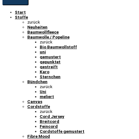
Start
Stoffe
zurück
Neuheiten
Baumwollfleece
Baumwolle / Popeline
zurück
Bio Baumwollstoff
uni
gemustert
gepunktet
gestreift
Karo
Sternchen
Bündchen
zurück
Uni
meliert
Canvas
Cordstoffe
zurück
Cord Jersey
Breitcord
Feincord
Cordstoffe gemustert
Fibre Mood