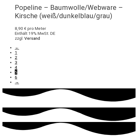
Popeline – Baumwolle/Webware –
Kirsche (weiß/dunkelblau/grau)
8,90
€
pro Meter
Enthält 19% MwSt. DE
zzgl.
Versand
←
1
2
3
4
5
6
→