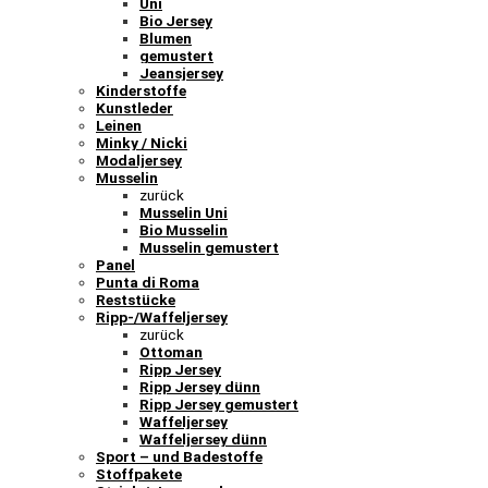
Uni
Bio Jersey
Blumen
gemustert
Jeansjersey
Kinderstoffe
Kunstleder
Leinen
Minky / Nicki
Modaljersey
Musselin
zurück
Musselin Uni
Bio Musselin
Musselin gemustert
Panel
Punta di Roma
Reststücke
Ripp-/Waffeljersey
zurück
Ottoman
Ripp Jersey
Ripp Jersey dünn
Ripp Jersey gemustert
Waffeljersey
Waffeljersey dünn
Sport – und Badestoffe
Stoffpakete