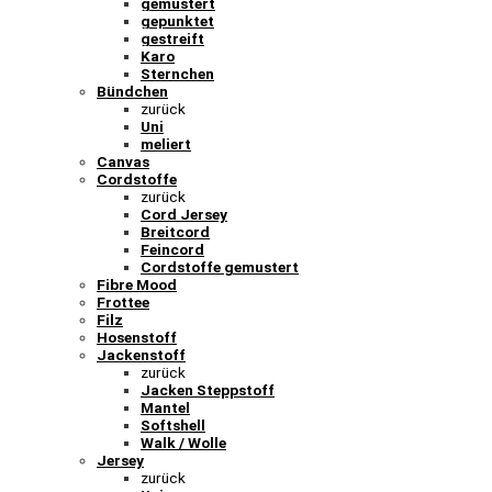
gemustert
gepunktet
gestreift
Karo
Sternchen
Bündchen
zurück
Uni
meliert
Canvas
Cordstoffe
zurück
Cord Jersey
Breitcord
Feincord
Cordstoffe gemustert
Fibre Mood
Frottee
Filz
Hosenstoff
Jackenstoff
zurück
Jacken Steppstoff
Mantel
Softshell
Walk / Wolle
Jersey
zurück