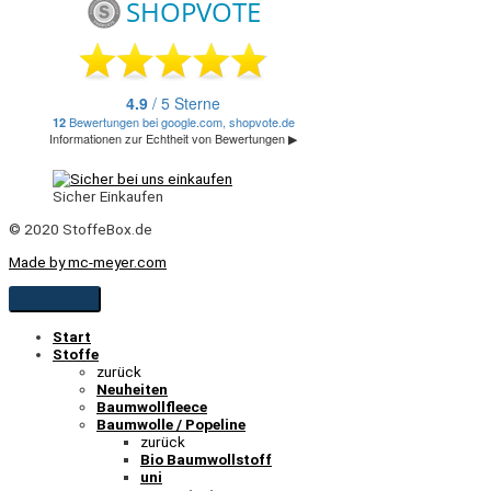
Sicher Einkaufen
© 2020 StoffeBox.de
Made by mc-meyer.com
Start
Stoffe
zurück
Neuheiten
Baumwollfleece
Baumwolle / Popeline
zurück
Bio Baumwollstoff
uni