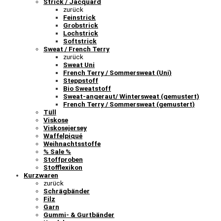
Strick / Jacquard
zurück
Feinstrick
Grobstrick
Lochstrick
Softstrick
Sweat / French Terry
zurück
Sweat Uni
French Terry / Sommersweat (Uni)
Steppstoff
Bio Sweatstoff
Sweat-angeraut/ Wintersweat (gemustert)
French Terry / Sommersweat (gemustert)
Tüll
Viskose
Viskosejersey
Waffelpiqué
Weihnachtsstoffe
% Sale %
Stoffproben
Stofflexikon
Kurzwaren
zurück
Schrägbänder
Filz
Garn
Gummi- & Gurtbänder