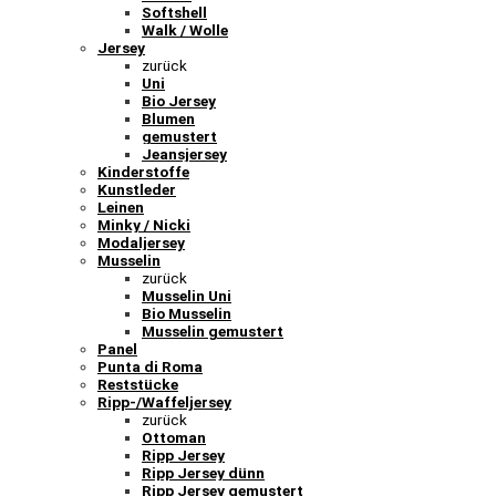
Softshell
Walk / Wolle
Jersey
zurück
Uni
Bio Jersey
Blumen
gemustert
Jeansjersey
Kinderstoffe
Kunstleder
Leinen
Minky / Nicki
Modaljersey
Musselin
zurück
Musselin Uni
Bio Musselin
Musselin gemustert
Panel
Punta di Roma
Reststücke
Ripp-/Waffeljersey
zurück
Ottoman
Ripp Jersey
Ripp Jersey dünn
Ripp Jersey gemustert