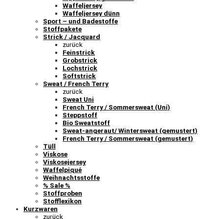
Waffeljersey
Waffeljersey dünn
Sport – und Badestoffe
Stoffpakete
Strick / Jacquard
zurück
Feinstrick
Grobstrick
Lochstrick
Softstrick
Sweat / French Terry
zurück
Sweat Uni
French Terry / Sommersweat (Uni)
Steppstoff
Bio Sweatstoff
Sweat-angeraut/ Wintersweat (gemustert)
French Terry / Sommersweat (gemustert)
Tüll
Viskose
Viskosejersey
Waffelpiqué
Weihnachtsstoffe
% Sale %
Stoffproben
Stofflexikon
Kurzwaren
zurück