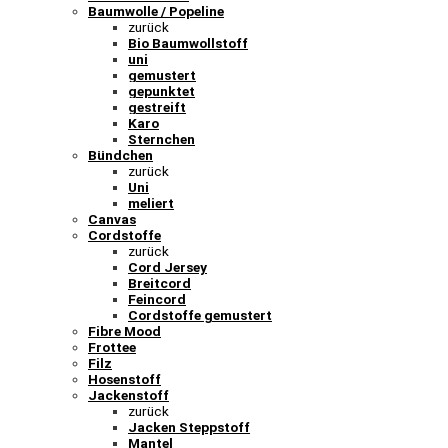
Baumwolle / Popeline
zurück
Bio Baumwollstoff
uni
gemustert
gepunktet
gestreift
Karo
Sternchen
Bündchen
zurück
Uni
meliert
Canvas
Cordstoffe
zurück
Cord Jersey
Breitcord
Feincord
Cordstoffe gemustert
Fibre Mood
Frottee
Filz
Hosenstoff
Jackenstoff
zurück
Jacken Steppstoff
Mantel