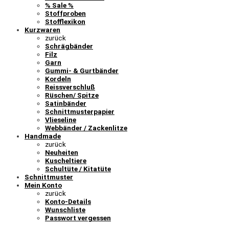
% Sale %
Stoffproben
Stofflexikon
Kurzwaren
zurück
Schrägbänder
Filz
Garn
Gummi- & Gurtbänder
Kordeln
Reissverschluß
Rüschen/ Spitze
Satinbänder
Schnittmusterpapier
Vlieseline
Webbänder / Zackenlitze
Handmade
zurück
Neuheiten
Kuscheltiere
Schultüte / Kitatüte
Schnittmuster
Mein Konto
zurück
Konto-Details
Wunschliste
Passwort vergessen