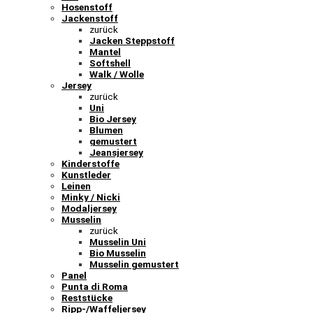
Hosenstoff
Jackenstoff
zurück
Jacken Steppstoff
Mantel
Softshell
Walk / Wolle
Jersey
zurück
Uni
Bio Jersey
Blumen
gemustert
Jeansjersey
Kinderstoffe
Kunstleder
Leinen
Minky / Nicki
Modaljersey
Musselin
zurück
Musselin Uni
Bio Musselin
Musselin gemustert
Panel
Punta di Roma
Reststücke
Ripp-/Waffeljersey