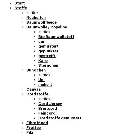
Start
Stoffe
zurück
Neuheiten
Baumwollfleece
Baumwolle / Popeline
zurück
Bio Baumwollstoff
uni
gemustert
gepunktet
gestreift
Karo
Sternchen
Bündchen
zurück
Uni
meliert
Canvas
Cordstoffe
zurück
Cord Jersey
Breitcord
Feincord
Cordstoffe gemustert
Fibre Mood
Frottee
Filz