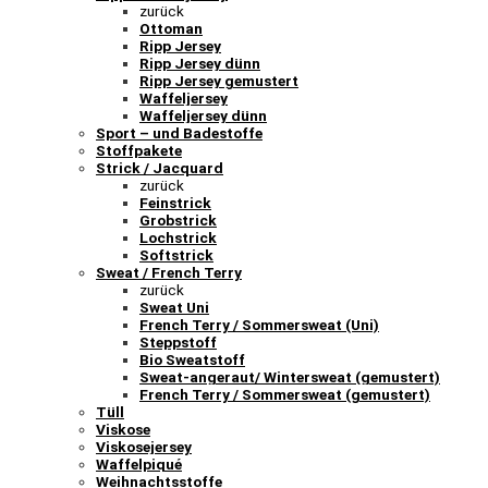
zurück
Ottoman
Ripp Jersey
Ripp Jersey dünn
Ripp Jersey gemustert
Waffeljersey
Waffeljersey dünn
Sport – und Badestoffe
Stoffpakete
Strick / Jacquard
zurück
Feinstrick
Grobstrick
Lochstrick
Softstrick
Sweat / French Terry
zurück
Sweat Uni
French Terry / Sommersweat (Uni)
Steppstoff
Bio Sweatstoff
Sweat-angeraut/ Wintersweat (gemustert)
French Terry / Sommersweat (gemustert)
Tüll
Viskose
Viskosejersey
Waffelpiqué
Weihnachtsstoffe