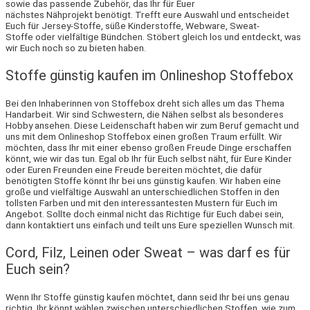
sowie das passende Zubehör, das Ihr für Euer
nächstes Nähprojekt benötigt. Trefft eure Auswahl und entscheidet
Euch für Jersey-Stoffe, süße Kinderstoffe, Webware, Sweat-
Stoffe oder vielfältige Bündchen. Stöbert gleich los und entdeckt, was
wir Euch noch so zu bieten haben.
Stoffe günstig kaufen im Onlineshop Stoffebox
Bei den Inhaberinnen von Stoffebox dreht sich alles um das Thema
Handarbeit. Wir sind Schwestern, die Nähen selbst als besonderes
Hobby ansehen. Diese Leidenschaft haben wir zum Beruf gemacht und
uns mit dem Onlineshop Stoffebox einen großen Traum erfüllt. Wir
möchten, dass Ihr mit einer ebenso großen Freude Dinge erschaffen
könnt, wie wir das tun. Egal ob Ihr für Euch selbst näht, für Eure Kinder
oder Euren Freunden eine Freude bereiten möchtet, die dafür
benötigten Stoffe könnt Ihr bei uns günstig kaufen. Wir haben eine
große und vielfältige Auswahl an unterschiedlichen Stoffen in den
tollsten Farben und mit den interessantesten Mustern für Euch im
Angebot. Sollte doch einmal nicht das Richtige für Euch dabei sein,
dann kontaktiert uns einfach und teilt uns Eure speziellen Wunsch mit.
Cord, Filz, Leinen oder Sweat – was darf es für
Euch sein?
Wenn Ihr Stoffe günstig kaufen möchtet, dann seid Ihr bei uns genau
richtig. Ihr könnt wählen zwischen unterschiedlichen Stoffen, wie zum