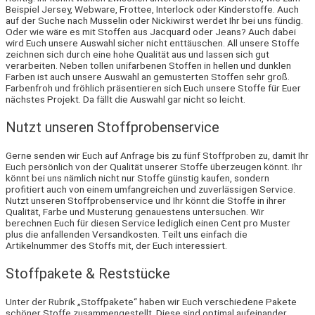
Beispiel Jersey, Webware, Frottee, Interlock oder Kinderstoffe. Auch
auf der Suche nach Musselin oder Nickiwirst werdet Ihr bei uns fündig.
Oder wie wäre es mit Stoffen aus Jacquard oder Jeans? Auch dabei
wird Euch unsere Auswahl sicher nicht enttäuschen. All unsere Stoffe
zeichnen sich durch eine hohe Qualität aus und lassen sich gut
verarbeiten. Neben tollen unifarbenen Stoffen in hellen und dunklen
Farben ist auch unsere Auswahl an gemusterten Stoffen sehr groß.
Farbenfroh und fröhlich präsentieren sich Euch unsere Stoffe für Euer
nächstes Projekt. Da fällt die Auswahl gar nicht so leicht.
Nutzt unseren Stoffprobenservice
Gerne senden wir Euch auf Anfrage bis zu fünf Stoffproben zu, damit Ihr
Euch persönlich von der Qualität unserer Stoffe überzeugen könnt. Ihr
könnt bei uns nämlich nicht nur Stoffe günstig kaufen, sondern
profitiert auch von einem umfangreichen und zuverlässigen Service.
Nutzt unseren Stoffprobenservice und Ihr könnt die Stoffe in ihrer
Qualität, Farbe und Musterung genauestens untersuchen. Wir
berechnen Euch für diesen Service lediglich einen Cent pro Muster
plus die anfallenden Versandkosten. Teilt uns einfach die
Artikelnummer des Stoffs mit, der Euch interessiert.
Stoffpakete & Reststücke
Unter der Rubrik „Stoffpakete“ haben wir Euch verschiedene Pakete
schöner Stoffe zusammengestellt. Diese sind optimal aufeinander