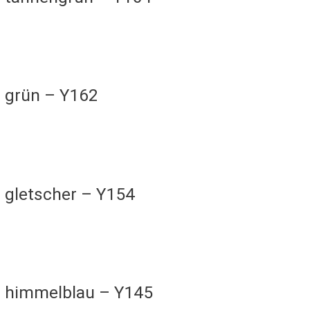
7 grün – Y162
 gletscher – Y154
3 himmelblau – Y145