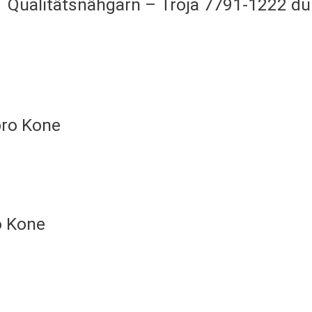
Qualitätsnähgarn – Troja 7791-1222 du
pro Kone
o Kone