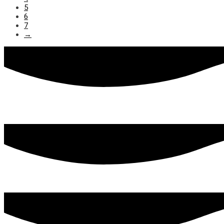
5
6
7
→