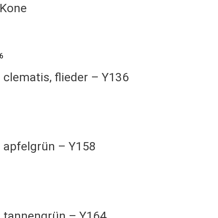
 Kone
clematis, flieder – Y136
 apfelgrün – Y158
9 tannengrün – Y164