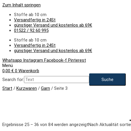
Zum Inhalt springen
Stoffe ab 10 cm
Versandfertig in 24St
günstiger Versand und kostenlos ab 69€
01522 / 92 60 995
Stoffe ab 10 cm
Versandfertig in 24St
günstiger Versand und kostenlos ab 69€
Whatsapp
Instagram
Facebook-f
Pinterest
Menü
0,00
€
0
Warenkorb
Search for:
Start
/
Kurzwaren
/
Garn
/ Seite 3
Ergebnisse 25 – 36 von 84 werden angezeigt
Nach Aktualität sortie